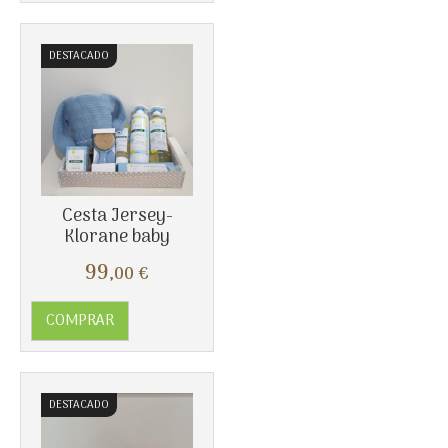
DESTACADO
Cesta Jersey-
Klorane baby
Más info
99
,00
€
COMPRAR
DESTACADO