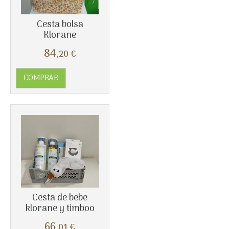
Más info
Cesta bolsa
Klorane
84
,20
€
COMPRAR
Cesta de bebe
Más info
klorane y timboo
66
,01
€