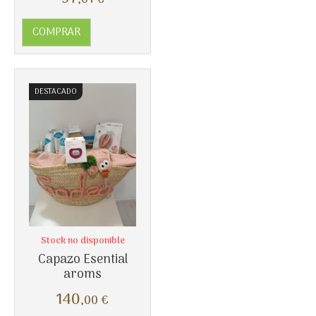
,01
€
COMPRAR
DESTACADO
Stock no disponible
Capazo Esential
aroms
140
,00
€