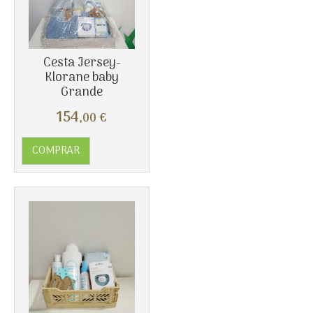
Cesta Jersey-
Klorane baby
Grande
Más info
154
,00
€
COMPRAR