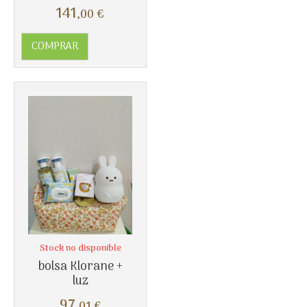
141
,00
€
COMPRAR
Stock no disponible
bolsa Klorane +
luz
97