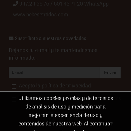
947.24.56.76 / 601 43 71 20 WhatsApp
www.bebesentidos.com
Suscríbete a nuestras novedades
Déjanos tu e-mail y te mantendremos
informado...
Enviar
Acepto la política de privacidad
Utilizamos cookies propias y de terceros
Acepto recibir comunicaciones comerciales.
de análisis de uso y medición para
mejorar la experiencia de uso y
contenidos de nuestra web. Al continuar