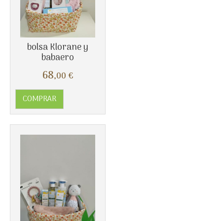
Más info
bolsa Klorane y
babaero
68
,00
€
COMPRAR