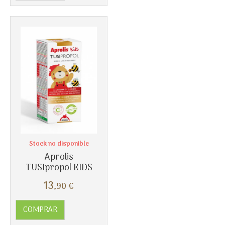
Más info
Stock no disponible
Aprolis
TUSIpropol KIDS
13
,90
€
COMPRAR
Más info