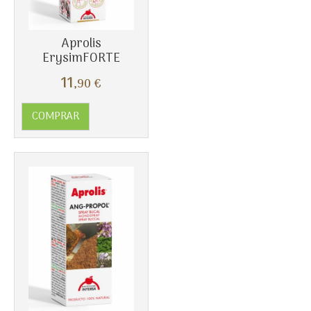
Más info
Aprolis
ErysimFORTE
11
,90
€
COMPRAR