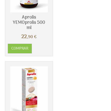
Aprolis
YEMOprolis 500
ml
22
,90
€
COMPRAR
Más info