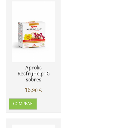
Aprolis
ResfryHelp 15
sobres
16
,90
€
COMPRAR