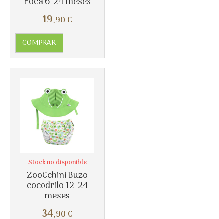
Foca 6-24 meses
19
Más info
,90
€
COMPRAR
Stock no disponible
ZooCchini Buzo
cocodrilo 12-24
meses
34
Más info
,90
€