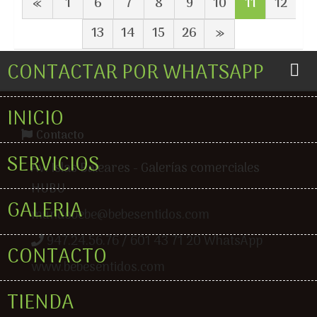
«
1
6
7
8
9
10
11
12
13
14
15
26
»
CONTACTAR POR WHATSAPP
INICIO
Contacto
SERVICIOS
Av. Islas Baleares - Galerías comerciales
HUBU
GALERIA
mundobebe@bebesentidos.com
947.24.56.76 / 601 43 71 20 WhatsApp
CONTACTO
www.bebesentidos.com
TIENDA