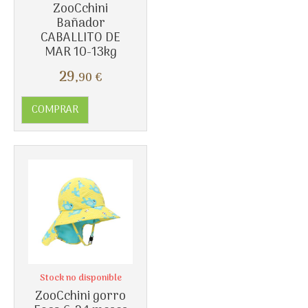
ZooCchini
Bañador
CABALLITO DE
MAR 10-13kg
Más info
29
,90
€
COMPRAR
Stock no disponible
ZooCchini gorro