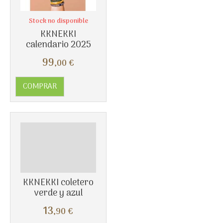
Stock no disponible
KKNEKKI
calendario 2025
99
,00
€
COMPRAR
Más info
KKNEKKI coletero
verde y azul
13
,90
€