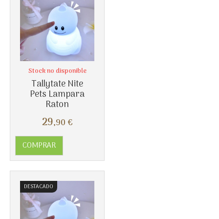
Stock no disponible
Tallytate Nite
Pets Lampara
Raton
Más info
29
,90
€
COMPRAR
DESTACADO