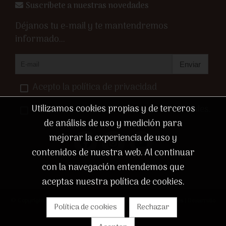
Suscríbete a nuestras novedades
Déjanos tu e-mail y te mantendremos
informado...
Enviar
Acepto la política de privacidad
Utilizamos cookies propias y de terceros
Acepto recibir comunicaciones comerciales.
de análisis de uso y medición para
mejorar la experiencia de uso y
contenidos de nuestra web. Al continuar
con la navegación entendemos que
aceptas nuestra política de cookies.
© Copyright 2026 |
Aviso legal
|
Política de privacidad
|
Cookies
| Desarrollo
Política de cookies
Rechazar
web:
Software DELSOL