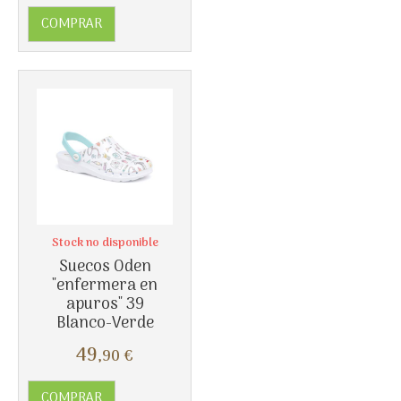
Más info
COMPRAR
Stock no disponible
Suecos Oden
"enfermera en
apuros" 39
Blanco-Verde
49
,90
€
Más info
COMPRAR