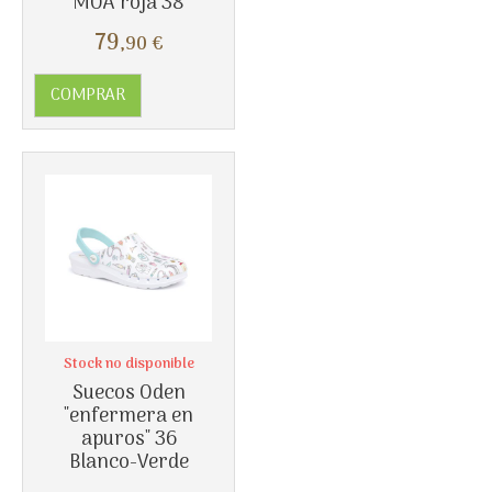
MOA roja 38
79
,90
€
Más info
COMPRAR
Stock no disponible
Suecos Oden
"enfermera en
apuros" 36
Blanco-Verde