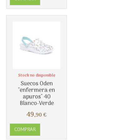
Stock no disponible
Suecos Oden
"enfermera en
apuros" 40
Blanco-Verde
Más info
49
,90
€
COMPRAR