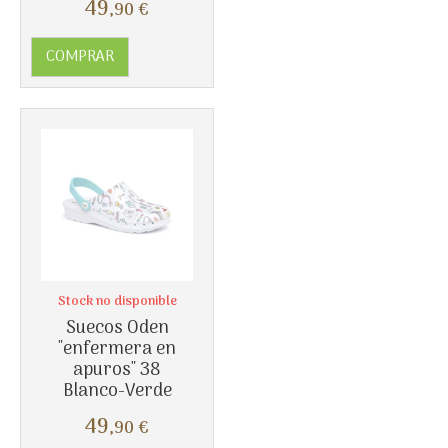
49
,90
€
Más info
COMPRAR
Stock no disponible
Suecos Oden
"enfermera en
apuros" 38
Blanco-Verde
49
,90
€