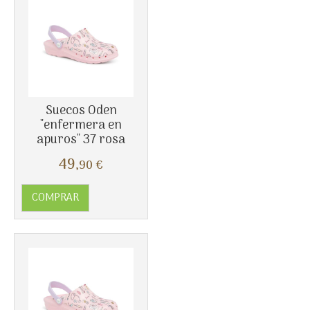
Más info
Suecos Oden
"enfermera en
apuros" 37 rosa
49
,90
€
COMPRAR