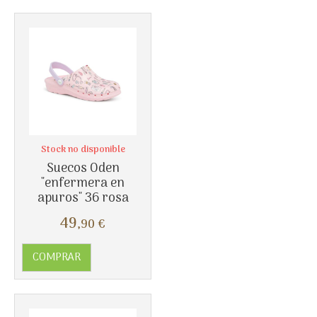
Stock no disponible
Suecos Oden
"enfermera en
Más info
apuros" 36 rosa
49
,90
€
COMPRAR