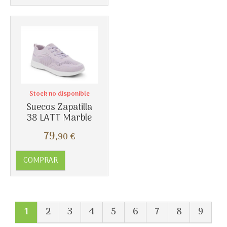
Stock no disponible
Suecos Zapatilla
38 LATT Marble
79
,90
€
COMPRAR
1
2
3
4
5
6
7
8
9