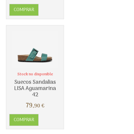
COMPRAR
Stock no disponible
Más info
Suecos Sandalias
LISA Aguamarina
42
79
,90
€
COMPRAR