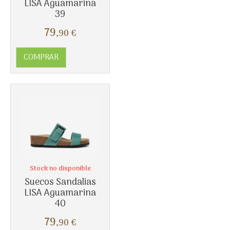
LISA Aguamarina
39
79
,90
€
COMPRAR
Stock no disponible
Más info
Suecos Sandalias
LISA Aguamarina
40
79
,90
€