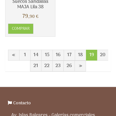
Suecos Sandalias
MAJA Lila 38
79
,90
€
COMPRAR
«
1
14
15
16
17
18
19
20
21
22
23
26
»
Contacto
Av. Islas Baleares - Galerías comerciales