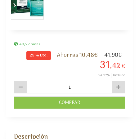
48/72 horas
10
,48
€
41
,90
€
25%
Dto.
31
,42
€
IVA 21%
Incluido
COMPRAR
Descripción