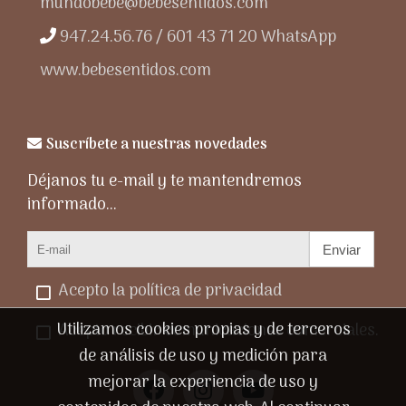
mundobebe@bebesentidos.com
947.24.56.76 / 601 43 71 20 WhatsApp
www.bebesentidos.com
Suscríbete a nuestras novedades
Déjanos tu e-mail y te mantendremos
informado...
Enviar
Acepto la política de privacidad
Utilizamos cookies propias y de terceros
Acepto recibir comunicaciones comerciales.
de análisis de uso y medición para
mejorar la experiencia de uso y